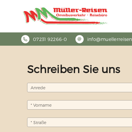
07231 92266-0
info@muellerreisen
Schreiben Sie uns
Anrede
* Vorname
* Straße