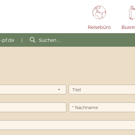
Reisebüro
Busre
-pf.de
|
Suchen ...
Titel
* Nachname